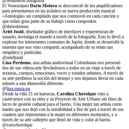
@feralmiron.fotografia
El Venezolano
Darío Motora
se desconectó de los amplificadores
para presentarnos en un acústico su nueva producción musical
«Antología» un compilado que nos conmovió en cada canción y
que reúne gran parte de su trabajo como compositor.
@dariomotora
Ariel Jusid
, diseñador gráfico de interfaces y experiencias de
usuario, investiga el mundo a través de la fotografía. Esto lo llevó a
explorar los interesantes contrastes de Japón, donde se desarrolló la
muestra que nos vino compartir, acompañado de su relato tan
simpático y particular.
@arieljusid
Lina Perdomo
, una artista audiovisual Colombiana nos presentó
dos de sus videos-arte llevándonos a todos en un viaje a través de
texturas, cuerpos, emociones, voces y sonidos urbanos. A través de
su arte perdimos la noción del tiempo y nos dejamos llevar en cada
minuto a una dimensión diferente.
@
lina.maria.pg
Desde la villa 21 en barracas,
Carolina Chorolque
vino a
cautivarnos con su obra y su Proyecto de Arte Urbano sin fines de
lucro de gestión cultural para el barrio. Una mujer tan artista como
madre que nos dejó con la sensibilidad a flor de piel a través de sus
cuadros que representan a la mujer en diferentes momentos, y a
través de su arte callejero que llenó de vida y color al barrio.
@carochorolque