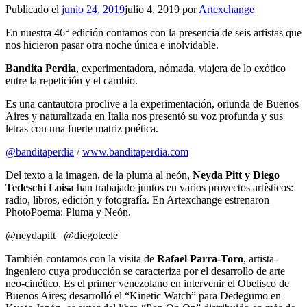
Publicado el
junio 24, 2019
julio 4, 2019
por
Artexchange
En nuestra 46° edición contamos con la presencia de seis artistas que
nos hicieron pasar otra noche única e inolvidable.
Bandita Perdia
, experimentadora, nómada, viajera de lo exótico
entre la repetición y el cambio.
Es una cantautora proclive a la experimentación, oriunda de Buenos
Aires y naturalizada en Italia nos presentó su voz profunda y sus
letras con una fuerte matriz poética.
@banditaperdia
/
www.
banditaperdia.com
Del texto a la imagen, de la pluma al neón,
Neyda Pitt y Diego
Tedeschi Loisa
han trabajado juntos en varios proyectos artísticos:
radio, libros, edición y fotografía. En Artexchange estrenaron
PhotoPoema: Pluma y Neón.
@neydapitt @diegoteele
También contamos con la visita de
Rafael Parra-Toro
, artista-
ingeniero cuya producción se caracteriza por el desarrollo de arte
neo-cinético. Es el primer venezolano en intervenir el Obelisco de
Buenos Aires; desarrolló el “Kinetic Watch” para Dedegumo en