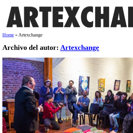
Saltar
al
contenido
Home
»
Artexchange
Archivo del autor:
Artexchange