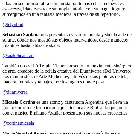
ellos presentaron su obra compuesta por temas celtas medievales
escoceses, irlandeses y de su propia autoría, con su magia lograron
sumergimos en una fantasía medieval a través de su repertorio.
@telynhud
Sebastián Santana
nos presentó su visión retorcida y shockeante de
su arte, dónde nos mostró sus objetos intervenidos, desde muñecos
infantiles hasta tablas de skate.
@snakehead_art
También nos visitó
Triple 11
, nos presentó un movimiento sinérgico
de arte, creadora de la célula creativa del Dunniverse (Del Universo)
nos manifiestó su «Arte Medicina», a través de sus pinturas de tela,
madera, murales y tatuajes, por los lugares donde pasa.
@dunniverse
Micaela Cortina
es una actriz y cantautora Argentina que lleva un
gran recorrido de formación bajo la técnica de BioCanto que junto
con el músico Emiliano Aguilar presentaron sus nuevas creaciones.
@cortinamicaela
Maria Soledad Ameri
vino para compartirnos poesía llena de