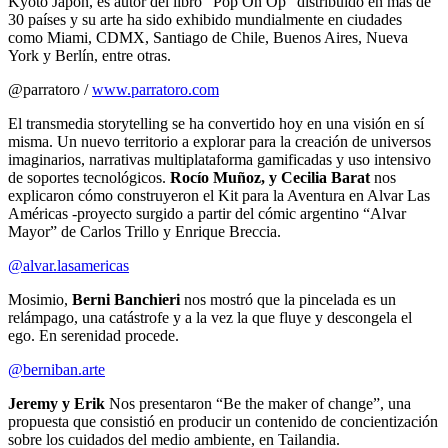
Kyoto Japón, es autor del libro “Pop On Op” distribuido en más de
30 países y su arte ha sido exhibido mundialmente en ciudades
como Miami, CDMX, Santiago de Chile, Buenos Aires, Nueva
York y Berlín, entre otras.
@parratoro /
www.parratoro.com
El transmedia storytelling se ha convertido hoy en una visión en sí
misma. Un nuevo territorio a explorar para la creación de universos
imaginarios, narrativas multiplataforma gamificadas y uso intensivo
de soportes tecnológicos.
Rocío Muñoz, y Cecilia Barat
nos
explicaron cómo construyeron el Kit para la Aventura en Alvar Las
Américas -proyecto surgido a partir del cómic argentino “Alvar
Mayor” de Carlos Trillo y Enrique Breccia.
@alvar.lasamericas
Mosimio,
Berni Banchieri
nos mostró que la pincelada es un
relámpago, una catástrofe y a la vez la que fluye y descongela el
ego. En serenidad procede.
@berniban.arte
Jeremy y Erik
Nos presentaron “Be the maker of change”, una
propuesta que consistió en producir un contenido de concientización
sobre los cuidados del medio ambiente, en Tailandia.