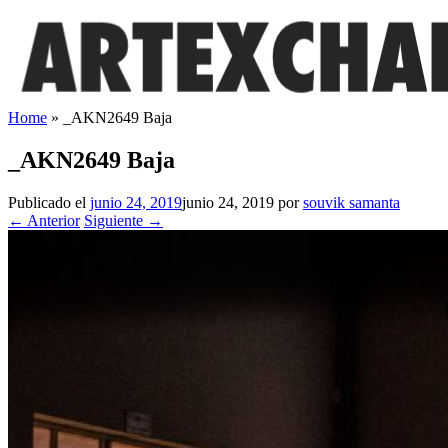
Saltar
al
contenido
Home
»
_AKN2649 Baja
_AKN2649 Baja
Publicado el
junio 24, 2019
junio 24, 2019
por
souvik samanta
← Anterior
Siguiente →