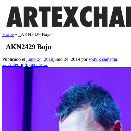
Saltar
al
contenido
Home
»
_AKN2429 Baja
_AKN2429 Baja
Publicado el
junio 24, 2019
junio 24, 2019
por
souvik samanta
← Anterior
Siguiente →