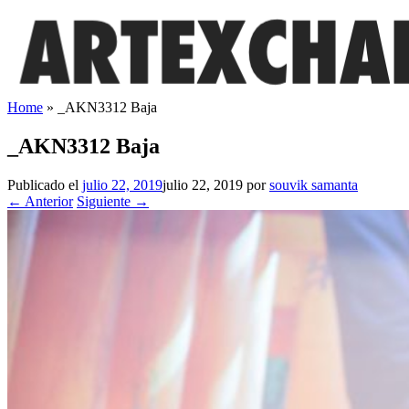
Saltar
al
contenido
Home
»
_AKN3312 Baja
_AKN3312 Baja
Publicado el
julio 22, 2019
julio 22, 2019
por
souvik samanta
← Anterior
Siguiente →