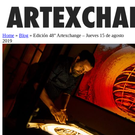
Saltar
al
contenido
Home
»
Blog
»
Edición 48° Artexchange – Jueves 15 de agosto
2019