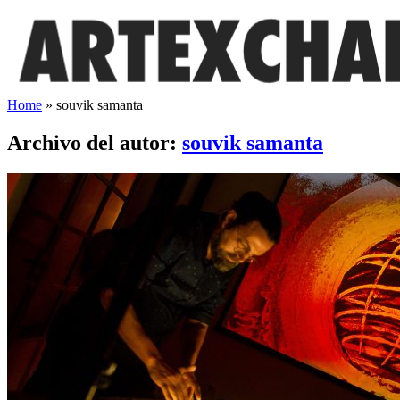
Saltar
al
contenido
Home
»
souvik samanta
Archivo del autor:
souvik samanta